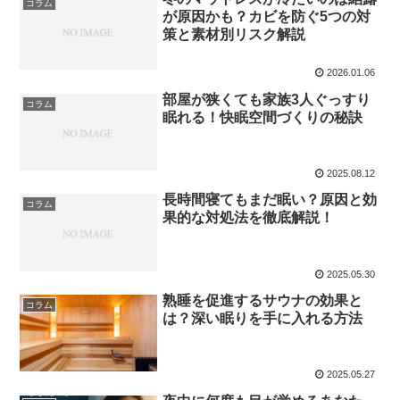
コラム
が原因かも？カビを防ぐ5つの対
策と素材別リスク解説
2026.01.06
部屋が狭くても家族3人ぐっすり
コラム
眠れる！快眠空間づくりの秘訣
2025.08.12
長時間寝てもまだ眠い？原因と効
コラム
果的な対処法を徹底解説！
2025.05.30
熟睡を促進するサウナの効果と
コラム
は？深い眠りを手に入れる方法
2025.05.27