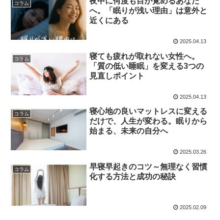
夜中に何度も目が覚めるあなた
コラム
へ。「眠りが浅い理由」は意外と
近くにある
2025.04.13
寝ても疲れが取れない女性へ。
コラム
「質の低い睡眠」を変える3つの
見直しポイント
2025.04.13
寝心地の良いマットレスに変える
コラム
だけで、人生が変わる。眠りから
始まる、未来の自分へ
2025.03.26
早寝早起きのコツ～無理なく習慣
コラム
化する方法と成功の秘訣
2025.02.09