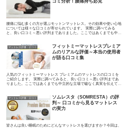
コミ分析！腰痛持ち必見
腰痛に悩む多くの方が選ぶモットンマットレス。その効果や使い心地
については様々な口コミが寄せられています。 実際に調べてみる
と、良い口コミ～悪い評判までありました。ここではあくまでも中立
的な立場で嘘なく真実を伝えていけたらと思います。本記事で...
フィットミーマットレスプレミア
マットレス評価・口コミ
ムのリアルな評価～本当の使用者
が語る口コミ集
人気のフィットミーマットレス プレミアムのマットレスの口コミを
ご紹介します。 実際に調べてみると、良い口コミ～悪い評判まであ
りました。ここではあくまでも中立的な立場で嘘なく真実を伝えてい
けたらと思います。 「フィットミーマットレス プレミア...
ソムレスタ（SOMRESTA）の評
マットレス評価・口コミ
判～ 口コミから見るマットレス
の実力
皆さんは良い睡眠のためにどんなマットレスを選びますか？今回は、