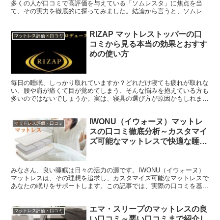
多くの人が口コミで高評価を与えている「ソムレスタ」に焦点を当
て、その実力を徹底的に探ってみました。結論から言うと、ソムレス
タは睡眠の質を高めるための優れた選択肢です。 ソムレスタ...
RIZAP マットレストッパーの口
マットレス評価・口コミ
コミから見る本当の効果とおすす
めの使い方
毎日の睡眠、しっかり取れていますか？どれだけ寝ても疲れが取れな
い、腰や肩が痛くて目が覚めてしまう、そんな悩みを抱えている方も
多いのではないでしょうか。実は、寝具の選び方が原因かもしれませ
ん。特に、今使っているマットレスが合っていない可能性が...
IWONU（イウォーヌ）マットレ
マットレス評価・口コミ
スの口コミ徹底分析～カスタマイ
ズ可能なマットレスで快適な睡眠
を
みなさん、良い睡眠は日々の活力の源です。IWONU（イウォーヌ）
マットレスは、その理想を追求し、カスタマイズ可能なマットレスで
あなたの眠りをサポートします。この記事では、実際の口コミを基
に、IWONUマットレスがどうして快適な睡眠を提供でき...
エマ・スリープのマットレスの良
マットレス評価・口コミ
い口コミ～悪い口コミまで紹介し